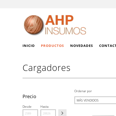
INICIO
PRODUCTOS
NOVEDADES
CONTAC
Cargadores
Ordenar por
Precio
Desde
Hasta