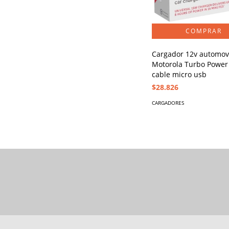
Cargador 12v automov
Motorola Turbo Power
cable micro usb
$28.826
CARGADORES