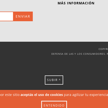
MÁS INFORMACIÓN
COPYR
DEFENSA DE LAS Y LOS CONSUMIDORES. 
SUBIR ^
or este sitio
aceptás el uso de cookies
para agilizar tu experienci
ENTENDIDO