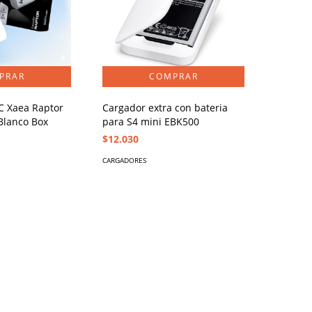
C Xaea Raptor
Cargador extra con bateria
 Blanco Box
para S4 mini EBK500
$12.030
CARGADORES