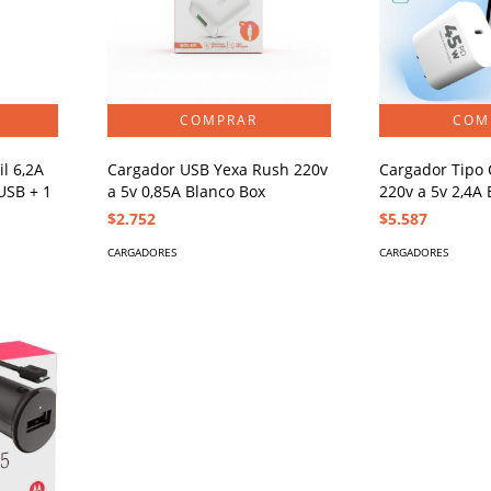
l 6,2A
Cargador USB Yexa Rush 220v
Cargador Tipo 
USB + 1
a 5v 0,85A Blanco Box
220v a 5v 2,4A
$2.752
$5.587
CARGADORES
CARGADORES