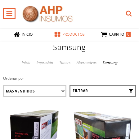
0
INICIO
PRODUCTOS
CARRITO
Samsung
Inicio
-
Impresión
-
Toners
-
Alternativos
-
Samsung
Ordenar por
FILTRAR