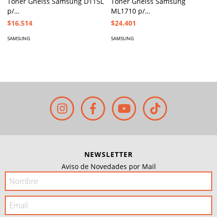
Toner Gneiss Samsung D115L
Toner Gneiss Samsung
p/
ML1710 p/
M2820DW/M2870FW/M2830DW/M2880FW
ML1510/1520/1710/1740/1750,
$16.514
$24.401
SCX-4016
SAMSUNG
SAMSUNG
NEWSLETTER
Aviso de Novedades por Mail