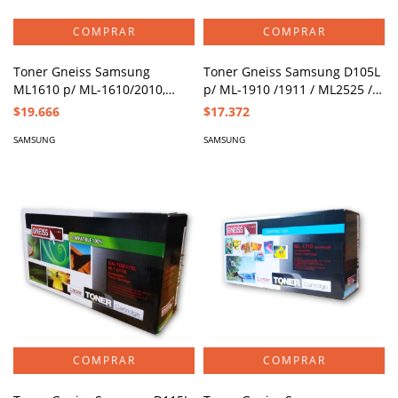
Toner Gneiss Samsung
Toner Gneiss Samsung D105L
ML1610 p/ ML-1610/2010,
p/ ML-1910 /1911 / ML2525 /
SCX-4521F, XEROX PHASER
2581 / SCX4600 / SCX4623F
$19.666
$17.372
3117, XEROX PE220
SAMSUNG
SAMSUNG