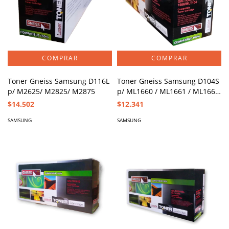
Toner Gneiss Samsung D116L
Toner Gneiss Samsung D104S
p/ M2625/ M2825/ M2875
p/ ML1660 / ML1661 / ML1665
/ ML-1666
$14.502
$12.341
SAMSUNG
SAMSUNG