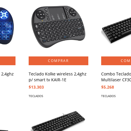
 2,4ghz
Teclado Kolke wireless 2,4ghz
Combo Teclado
p/ smart tv KAIR-1E
Multilaser CF3
$13.303
$5.268
TECLADOS
TECLADOS