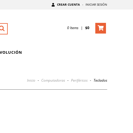
CREAR CUENTA
-
INICIAR SESIÓN
0
Items
|
$0
EVOLUCIÓN
Inicio
-
Computadoras
-
Periféricos
-
Teclados