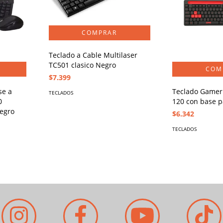
Teclado a Cable Multilaser
TC501 clasico Negro
$7.399
se a
Teclado Gamer 
TECLADOS
0
120 con base p
egro
$6.342
TECLADOS