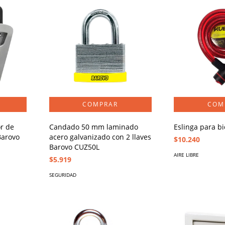
or de
Candado 50 mm laminado
Eslinga para b
Barovo
acero galvanizado con 2 llaves
$10.240
Barovo CUZ50L
AIRE LIBRE
$5.919
SEGURIDAD