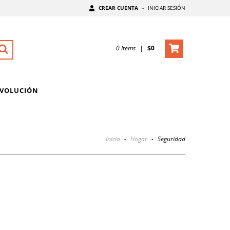
CREAR CUENTA
-
INICIAR SESIÓN
0
Items
|
$0
EVOLUCIÓN
Inicio
-
Hogar
-
Seguridad