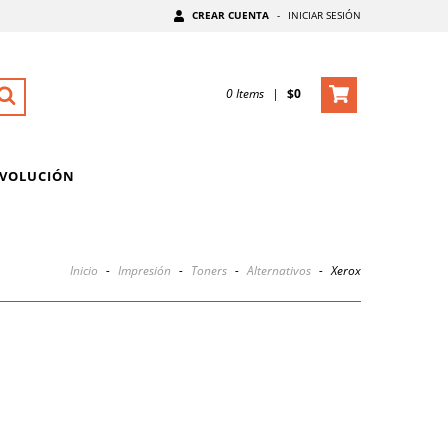
CREAR CUENTA
-
INICIAR SESIÓN
0
Items
|
$0
EVOLUCIÓN
Inicio
-
Impresión
-
Toners
-
Alternativos
-
Xerox